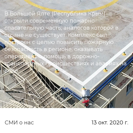
В Большой Ялте (Республика Крым)
открыли современную пожарно-
спасательную часть, аналогов которой в
стране не существует. Комплекс был
построен с целью повысить пожарную
безопасность в регионе, оказывать
оперативную помощь в дорожно-
транспортных происшествиях и авариях на
воде.
СМИ о нас
13 окт. 2020 г.