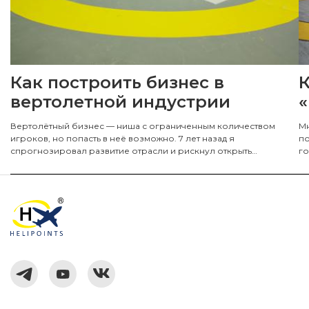
Как построить бизнес в
вертолетной индустрии
«
Вертолётный бизнес — ниша с ограниченным количеством
Мн
игроков, но попасть в неё возможно. 7 лет назад я
по
спрогнозировал развитие отрасли и рискнул открыть
го
компанию Helipoints, специализирующуюся на проектировании
по
и строительстве посадочных площадок для вертолётов. Делюсь
опытом, как я начинал.