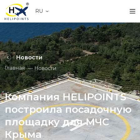
RU
Новости
Главная
Новости
Компания HELIPOINTS
построила посадочную
площадку для МЧС
Крыма