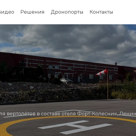
Видео
Решения
Дронопорты
Контакты
я вертолётов в составе отеля Форт-Колесник, Лени