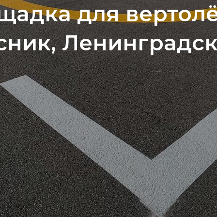
щадка для вертолё
сник, Ленинградск