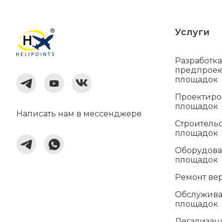
Услуги
Разработк
предпроек
площадок
Проектиро
площадок
Написать нам в мессенджере
Строительс
площадок
Оборудова
площадок
Ремонт ве
Обслужива
площадок
Легализац