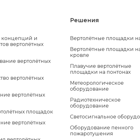
Решения
а концепций и
Вертолётные площадки н
тов вертолётных
Вертолётные площадки н
кровле
вание вертолётных
Плавучие вертолётные
площадки на понтонах
тво вертолётных
Метеорологическое
оборудование
ние вертолётных
Радиотехническое
оборудование
ртолётных площадок
Светосигнальное оборуд
ние вертолётных
Оборудование пенного
пожаротушения
ия вертолётных