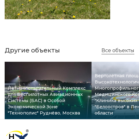
Другие объекты
Все объекты
Вертолётная площ
Высокотехнологич
Лётно-Испытательный Комплекс
Многопрофильног
для Беспилотных Авиационных
Медицинского Ко
Системы (БАС) в Особой
"Клиника высоких
Экономической Зоне
"Белоостров" в Л
"Технополис" Руднёво, Москва
области