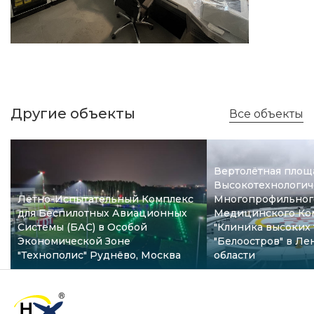
Другие объекты
Все объекты
Вертолётная площ
Высокотехнологич
Лётно-Испытательный Комплекс
Многопрофильног
для Беспилотных Авиационных
Медицинского Ко
Системы (БАС) в Особой
"Клиника высоких
Экономической Зоне
"Белоостров" в Л
"Технополис" Руднёво, Москва
области